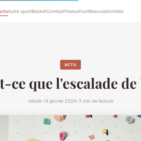
Actu
Autre sport
Basket
Combat
Fitness
Foot
Musculation
Vélo
ACTU
t-ce que l'escalade de 
désiré
•
14 janvier 2024
•
3 min de lecture