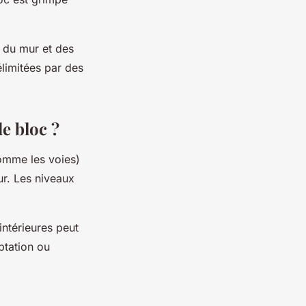
, du mur et des
élimitées par des
de bloc ?
comme les voies)
ur. Les niveaux
intérieures peut
ptation ou