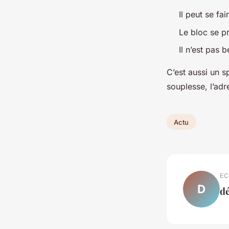
Il peut se fa
Le bloc se p
Il n’est pas 
C’est aussi un s
souplesse, l’adr
Actu
EC
D
dé