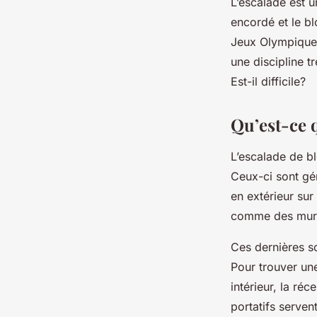
L’escalade est un
encordé et le bl
Jeux Olympiques
une discipline t
Est-il difficile?
Qu’est-ce q
L’escalade de bl
Ceux-ci sont gé
en extérieur sur
comme des mur
Ces dernières so
Pour trouver une
intérieur, la réc
portatifs serven