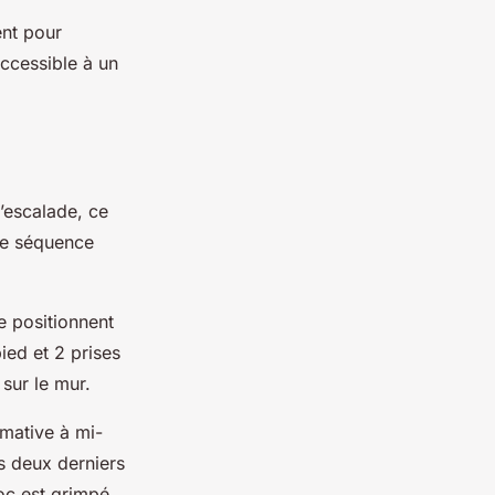
ent pour
Accessible à un
’escalade, ce
une séquence
e positionnent
ied et 2 prises
 sur le mur.
imative à mi-
s deux derniers
loc est grimpé