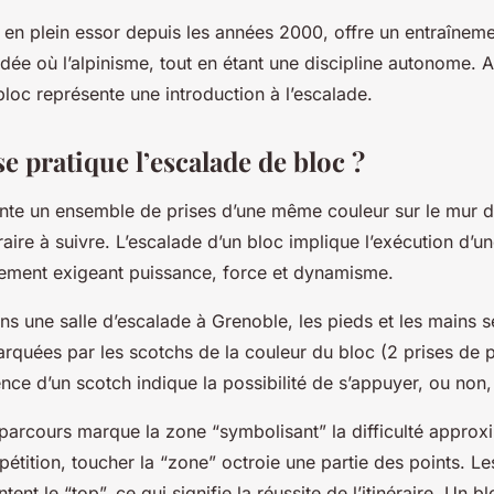
, en plein essor depuis les années 2000, offre un entraînem
dée où l’alpinisme, tout en étant une discipline autonome. 
 bloc représente une introduction à l’escalade.
 pratique l’escalade de bloc ?
nte un ensemble de prises d’une même couleur sur le mur d
inéraire à suivre. L’escalade d’un bloc implique l’exécution d’
ement exigeant puissance, force et dynamisme.
s une salle d’escalade à Grenoble, les pieds et les mains s
arquées par les scotchs de la couleur du bloc (2 prises de p
nce d’un scotch indique la possibilité de s’appuyer, ou non,
parcours marque la zone “symbolisant” la difficulté approx
tition, toucher la “zone” octroie une partie des points. Le
ent le “top”, ce qui signifie la réussite de l’itinéraire. Un b