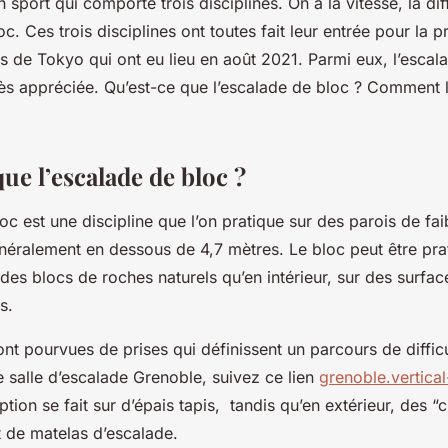
 sport qui comporte trois disciplines. On a la vitesse, la dif
oc. Ces trois disciplines ont toutes fait leur entrée pour la 
 de Tokyo qui ont eu lieu en août 2021. Parmi eux, l’escal
rès appréciée. Qu’est-ce que l’escalade de bloc ? Comment l
ue l’escalade de bloc ?
oc est une discipline que l’on pratique sur des parois de fai
néralement en dessous de 4,7 mètres. Le bloc peut être pra
 des blocs de roches naturels qu’en intérieur, sur des surfaces
s.
nt pourvues de prises qui définissent un parcours de difficu
 salle d’escalade Grenoble, suivez ce lien
grenoble.vertical-
eption se fait sur d’épais tapis, tandis qu’en extérieur, des 
t de matelas d’escalade.