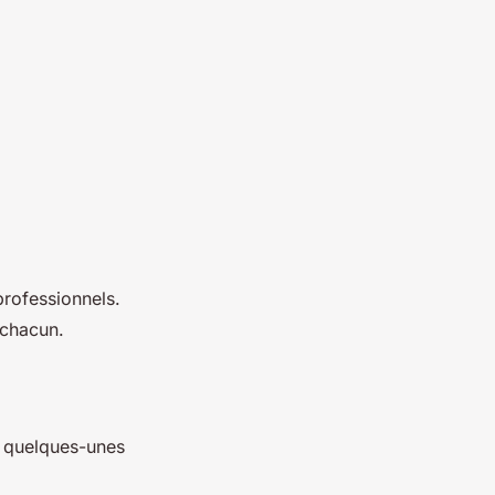
;
professionnels.
e chacun.
i quelques-unes