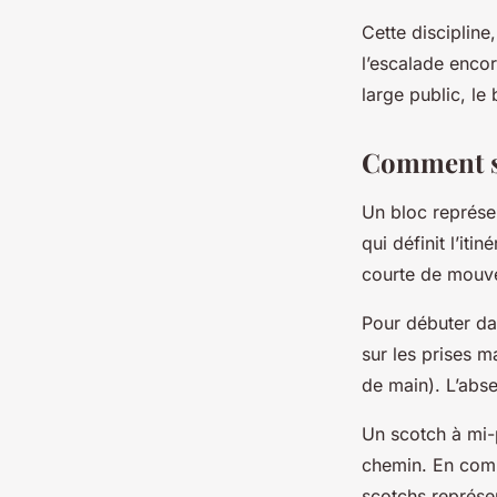
Cette discipline
l’escalade encor
large public, le
Comment se
Un bloc représe
qui définit l’it
courte de mouv
Pour débuter dan
sur les prises m
de main). L’abse
Un scotch à mi-
chemin. En compé
scotchs représent