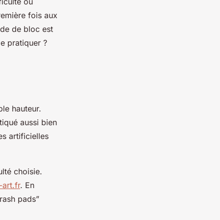
ficulté ou
première fois aux
ade de bloc est
e pratiquer ?
ble hauteur.
tiqué aussi bien
 artificielles
lté choisie.
art.fr
. En
“crash pads”