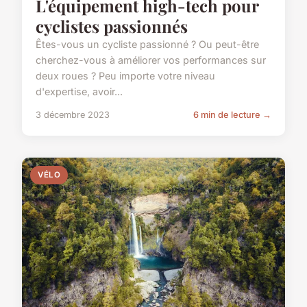
L'équipement high-tech pour
cyclistes passionnés
Êtes-vous un cycliste passionné ? Ou peut-être
cherchez-vous à améliorer vos performances sur
deux roues ? Peu importe votre niveau
d'expertise, avoir...
3 décembre 2023
6 min de lecture →
VÉLO